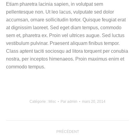
Etiam pharetra lacinia sapien, in volutpat sem
pellentesque non. Ut leo lacus, vulputate sed dolor
accumsan, ornare sollicitudin tortor. Quisque feugiat erat
at dignissim laoreet. Sed eget diam tempus, commodo
sem et, pharetra ex. Proin vel ultrices augue. Sed luctus
vestibulum pulvinar. Praesent aliquam finibus tempor.
Class aptent taciti sociosqu ad litora torquent per conubia
nostra, per inceptos himenaeos. Proin maximus enim et
commodo tempus.
Catégorie :
Misc
Par
admin
mars 20, 2014
NAVIGATION
PRÉCÉDENT
DE