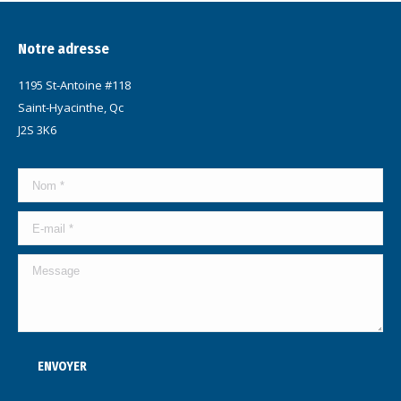
Notre adresse
1195 St-Antoine #118
Saint-Hyacinthe, Qc
J2S 3K6
Nom *
E-mail *
Message
ENVOYER