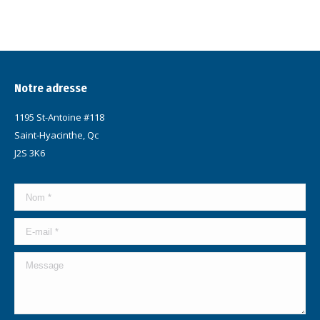
velit nulla.
READ MORE
Notre adresse
1195 St-Antoine #118
Saint-Hyacinthe, Qc
J2S 3K6
Nom *
E-mail *
Message