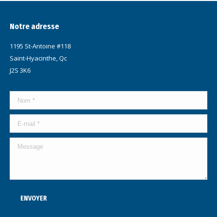
Notre adresse
1195 St-Antoine #118
Saint-Hyacinthe, Qc
J2S 3K6
Nom *
E-mail *
Message
ENVOYER