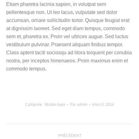
Etiam pharetra lacinia sapien, in volutpat sem
pellentesque non. Ut leo lacus, vulputate sed dolor
accumsan, ornare sollicitudin tortor. Quisque feugiat erat
at dignissim laoreet. Sed eget diam tempus, commodo
sem et, pharetra ex. Proin vel ultrices augue. Sed luctus
vestibulum pulvinar. Praesent aliquam finibus tempor.
Class aptent taciti sociosqu ad litora torquent per conubia
nostra, per inceptos himenaeos. Proin maximus enim et
commodo tempus.
Catégorie :
Mobile Apps
Par
admin
mars 6, 2014
NAVIGATION
PRÉCÉDENT
DE