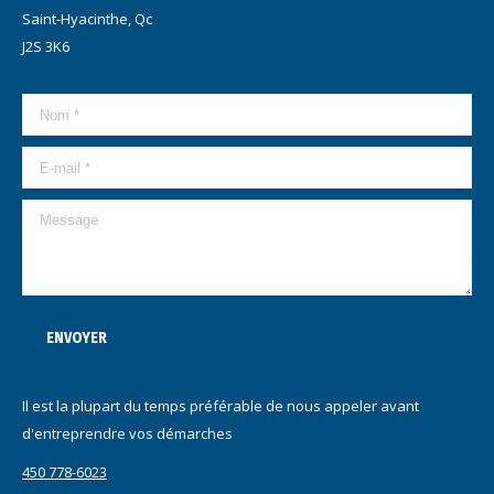
Saint-Hyacinthe, Qc
J2S 3K6
Nom *
E-mail *
Message
ENVOYER
Il est la plupart du temps préférable de nous appeler avant
d'entreprendre vos démarches
450 778-6023