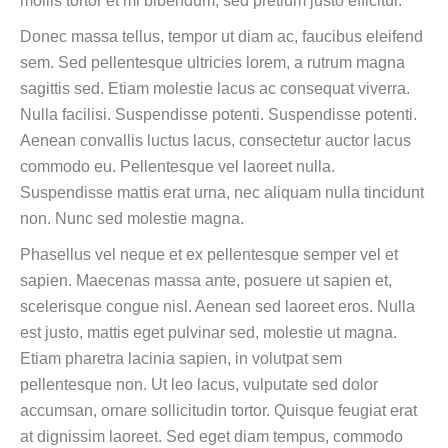
mollis tortor et mi bibendum, sed pretium justo efficitur.
Donec massa tellus, tempor ut diam ac, faucibus eleifend
sem. Sed pellentesque ultricies lorem, a rutrum magna
sagittis sed. Etiam molestie lacus ac consequat viverra.
Nulla facilisi. Suspendisse potenti. Suspendisse potenti.
Aenean convallis luctus lacus, consectetur auctor lacus
commodo eu. Pellentesque vel laoreet nulla.
Suspendisse mattis erat urna, nec aliquam nulla tincidunt
non. Nunc sed molestie magna.
Phasellus vel neque et ex pellentesque semper vel et
sapien. Maecenas massa ante, posuere ut sapien et,
scelerisque congue nisl. Aenean sed laoreet eros. Nulla
est justo, mattis eget pulvinar sed, molestie ut magna.
Etiam pharetra lacinia sapien, in volutpat sem
pellentesque non. Ut leo lacus, vulputate sed dolor
accumsan, ornare sollicitudin tortor. Quisque feugiat erat
at dignissim laoreet. Sed eget diam tempus, commodo