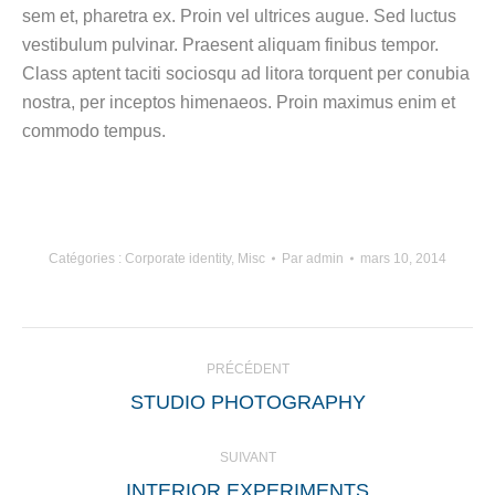
sem et, pharetra ex. Proin vel ultrices augue. Sed luctus
vestibulum pulvinar. Praesent aliquam finibus tempor.
Class aptent taciti sociosqu ad litora torquent per conubia
nostra, per inceptos himenaeos. Proin maximus enim et
commodo tempus.
Catégories :
Corporate identity
,
Misc
Par
admin
mars 10, 2014
NAVIGATION
PRÉCÉDENT
DE
Onglet
STUDIO PHOTOGRAPHY
COMMENTAIRE
précédent
SUIVANT
Projets
INTERIOR EXPERIMENTS