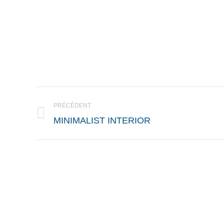
NAVIGATION
PRÉCÉDENT
DE
Onglet
MINIMALIST INTERIOR
COMMENTAIRE
précédent