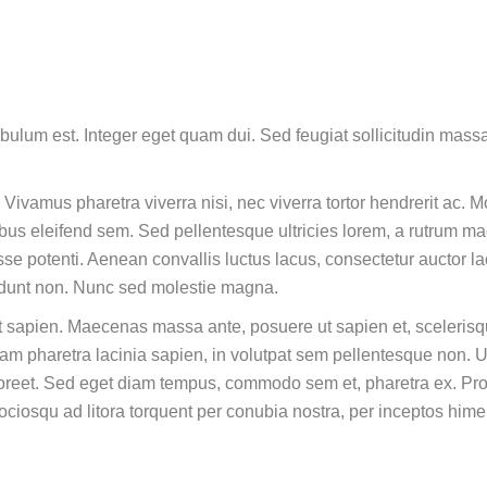
tibulum est. Integer eget quam dui. Sed feugiat sollicitudin mass
. Vivamus pharetra viverra nisi, nec viverra tortor hendrerit ac. 
cibus eleifend sem. Sed pellentesque ultricies lorem, a rutrum m
isse potenti. Aenean convallis luctus lacus, consectetur auctor 
cidunt non. Nunc sed molestie magna.
 sapien. Maecenas massa ante, posuere ut sapien et, scelerisqu
tiam pharetra lacinia sapien, in volutpat sem pellentesque non. 
 laoreet. Sed eget diam tempus, commodo sem et, pharetra ex. Pro
 sociosqu ad litora torquent per conubia nostra, per inceptos