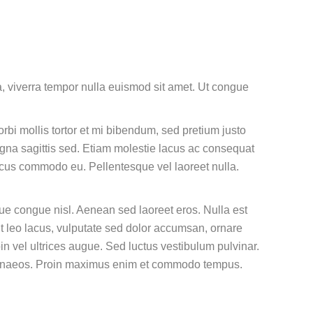
a, viverra tempor nulla euismod sit amet. Ut congue
Morbi mollis tortor et mi bibendum, sed pretium justo
agna sagittis sed. Etiam molestie lacus ac consequat
lacus commodo eu. Pellentesque vel laoreet nulla.
e congue nisl. Aenean sed laoreet eros. Nulla est
Ut leo lacus, vulputate sed dolor accumsan, ornare
in vel ultrices augue. Sed luctus vestibulum pulvinar.
 himenaeos. Proin maximus enim et commodo tempus.