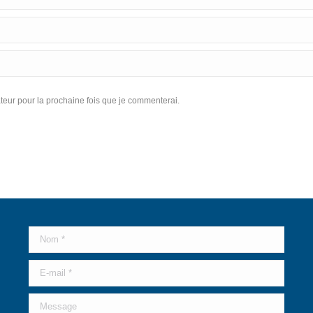
eur pour la prochaine fois que je commenterai.
Nom *
E-mail *
Message