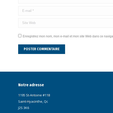
E-mail *
Site Web
Enregistrez mon nom, mon e-mail et mon site Web dans ce navigat
POSTER COMMENTAIRE
Notre adresse
1195 St-Antoine #118
Saint-Hyacinthe, Qc
J2S 3K6