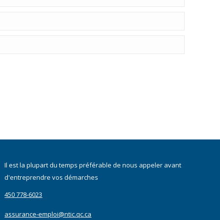
Il est la plupart du temps préférable de nous appeler avant
d'entreprendre vos démarches
450 778-6023
assurance-emploi@ntic.qc.ca