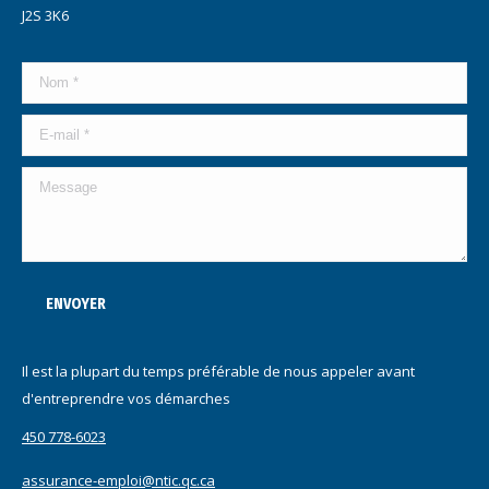
J2S 3K6
Nom *
E-mail *
Message
ENVOYER
Il est la plupart du temps préférable de nous appeler avant
d'entreprendre vos démarches
450 778-6023
assurance-emploi@ntic.qc.ca